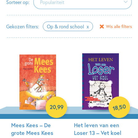
Sorteer op:
Populariteit
Populariteit
Gekozen filters:
Op & rond school
Wis alle filters
Verschijningsdatum
Alfabetisch (A-Z)
Alfabetisch (Z-A)
Prijs (oplopend)
Prijs (aflopend)
50
20
,
99
,
18
Mees Kees – De
Het leven van een
grote Mees Kees
Loser 13 – Vet koel