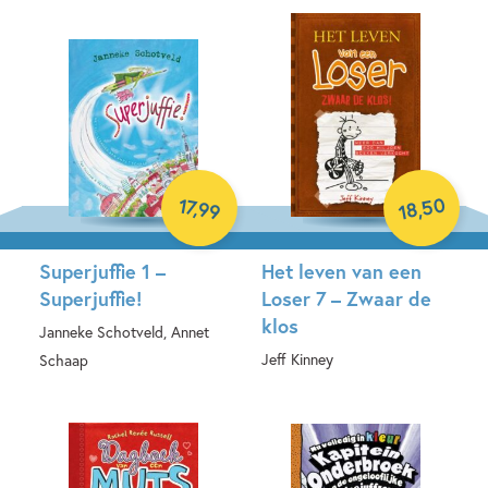
50
17
,
99
,
18
Superjuffie 1 –
Het leven van een
Superjuffie!
Loser 7 – Zwaar de
klos
Janneke Schotveld, Annet
Jeff Kinney
Schaap
Hardcover
Hardcover