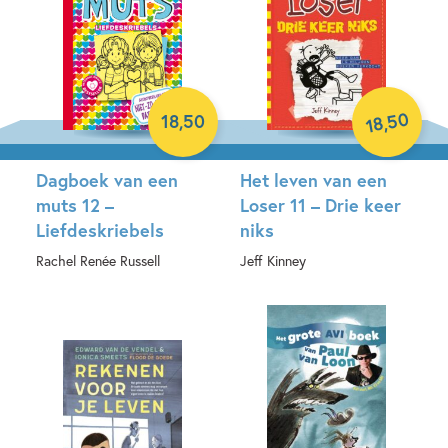
50
18
,
50
,
18
Dagboek van een
Het leven van een
muts 12 –
Loser 11 – Drie keer
Liefdeskriebels
niks
Rachel Renée Russell
Jeff Kinney
Hardcover
Hardcover