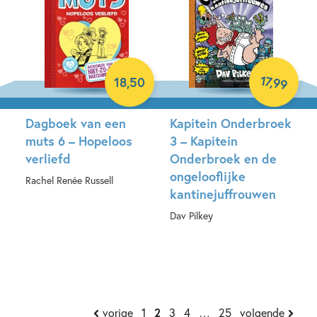
17
,
18
,
50
99
Dagboek van een
Kapitein Onderbroek
muts 6 – Hopeloos
3 – Kapitein
verliefd
Onderbroek en de
ongelooflijke
Rachel Renée Russell
kantinejuffrouwen
Hardcover
Dav Pilkey
Hardcover
vorige
1
2
3
4
…
25
volgende