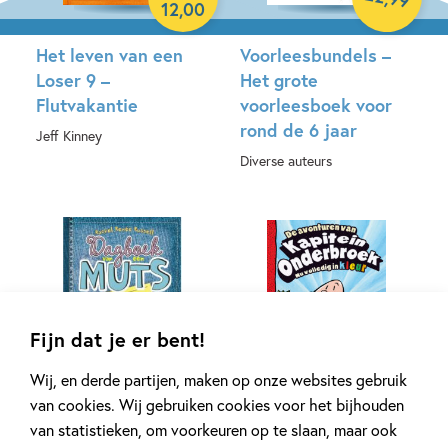
12
,
00
Het leven van een
Voorleesbundels –
Loser 9 –
Het grote
Flutvakantie
voorleesboek voor
rond de 6 jaar
Jeff Kinney
Diverse auteurs
Hardcover
Hardcover
Fijn dat je er bent!
Wij, en derde partijen, maken op onze websites gebruik
99
18
,
50
,
17
van cookies. Wij gebruiken cookies voor het bijhouden
van statistieken, om voorkeuren op te slaan, maar ook