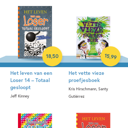
Hardcover
Hardcover
15
,
18
,
50
99
Het leven van een
Het vette vieze
Loser 14 – Totaal
proefjesboek
gesloopt
Kris Hirschmann, Santy
Jeff Kinney
Gutiérrez
Hardcover
Hardcover