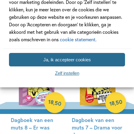
Dagboek van een
Kapitein Onderbroek
voor marketing doeleinden. Door op ‘Zelf instellen’ te
muts 8,5 – Afblijven!
1 – De avonturen van
klikken, kun je meer lezen over de cookies die we
Dit dagboek is van
Kapitein Onderbroek
gebruiken op deze website en je voorkeuren aanpassen.
mij
Door op ‘Accepteren en doorgaan’ te klikken, ga je
Dav Pilkey
akkoord met het gebruik van alle categorieën cookies
Rachel Renée Russell
Hardcover
zoals omschreven in ons
cookie statement
.
Hardcover
Ja, ik accepteer cookies
Zelf instellen
18
50
,
50
,
18
Dagboek van een
Dagboek van een
muts 8 – Er was
muts 7 – Drama voor