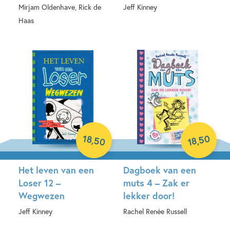
Mirjam Oldenhave, Rick de
Jeff Kinney
Haas
Hardcover
Hardcover
18
50
,
50
,
18
Het leven van een
Dagboek van een
Loser 12 –
muts 4 – Zak er
Wegwezen
lekker door!
Jeff Kinney
Rachel Renée Russell