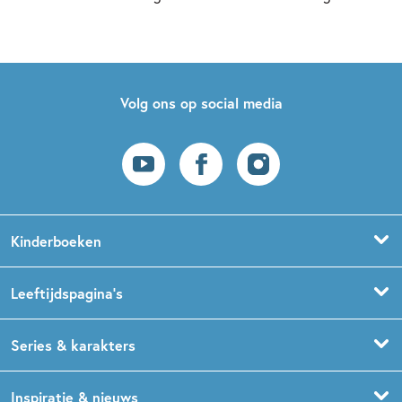
Volg ons op social media
Kinderboeken
Voorleesboeken
Leeftijdspagina’s
Prentenboeken
Boekentips 0 - 1,5 jaar
Series & karakters
Peuterboeken
Boekentips 1,5 - 3 jaar
De Gorgels
Inspiratie & nieuws