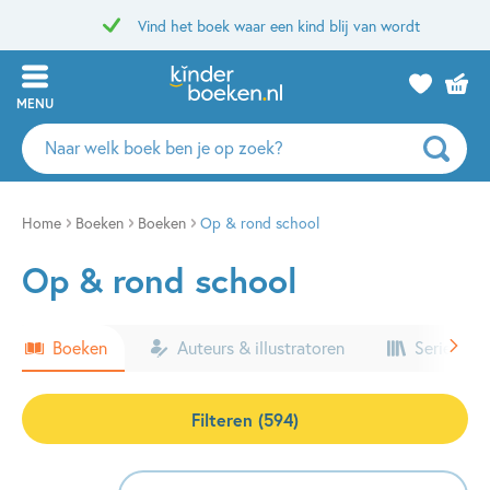
Vind het boek waar een kind blij van wordt
MENU
Zoeken
naar
boeken,
auteurs
Home
Boeken
Boeken
Op & rond school
en
Op & rond school
uitgevers
Boeken
Auteurs & illustratoren
Series & k
Filteren (594)