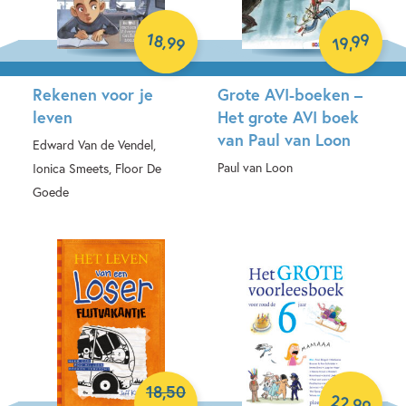
18
99
,
,
99
19
Rekenen voor je
Grote AVI-boeken –
leven
Het grote AVI boek
van Paul van Loon
Edward Van de Vendel,
Paul van Loon
Ionica Smeets, Floor De
Goede
Hardcover
Hardcover
18
,
50
22
,
99