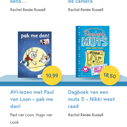
eens…
de camera
Rachel Renée Russell
Rachel Renée Russell
Hardcover
Hardcover
18
,
10
,
99
50
AVI-lezen met Paul
Dagboek van een
van Loon – pak me
muts 5 – Nikki weet
dan!
raad
Paul van Loon, Hugo van
Rachel Renée Russell
Look
Hardcover