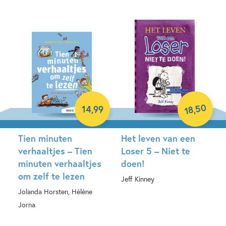
Hardcover
50
14
,
99
,
18
Tien minuten
Het leven van een
verhaaltjes – Tien
Loser 5 – Niet te
minuten verhaaltjes
doen!
om zelf te lezen
Jeff Kinney
Jolanda Horsten, Hélène
Hardcover
Jorna
Hardcover