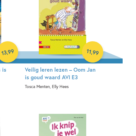
99
11
,
,
99
13
 is
Veilig leren lezen – Oom Jan
is goud waard AVI E3
Tosca Menten, Elly Hees
Hardcover