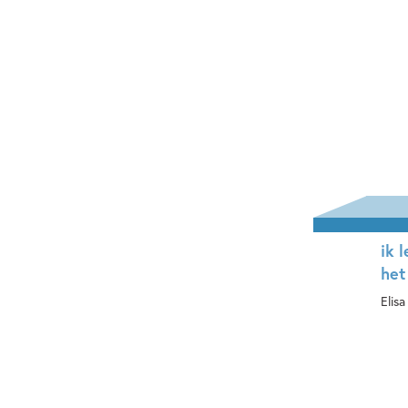
ik 
het
Elis
Ha