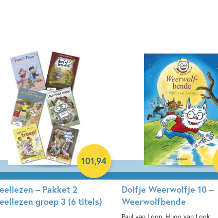
Hardcover
rdcover
101
,
94
eellezen – Pakket 2
Dolfje Weerwolfje 10 –
eellezen groep 3 (6 titels)
Weerwolfbende
Paul van Loon, Hugo van Look