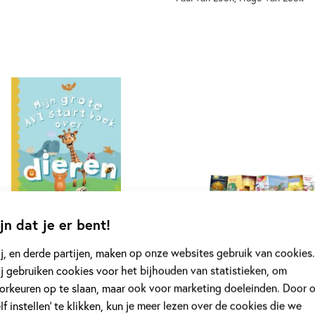
mengesteld pakket
Hardcover
99
,
19
jn dat je er bent!
j, en derde partijen, maken op onze websites gebruik van cookies.
te AVI-boeken – Mijn
Pakket leesboeken kim-
j gebruiken cookies voor het bijhouden van statistieken, om
te AVI start boek over
kern 11 (13 titels)
orkeuren op te slaan, maar ook voor marketing doeleinden. Door 
ren
elf instellen’ te klikken, kun je meer lezen over de cookies die we
Samengesteld pakket