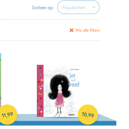
Sorteer op:
Populariteit
Populariteit
Wis alle filters
Verschijningsdatum
Alfabetisch (A-Z)
Alfabetisch (Z-A)
Prijs (oplopend)
Prijs (aflopend)
10
99
,
,
99
11