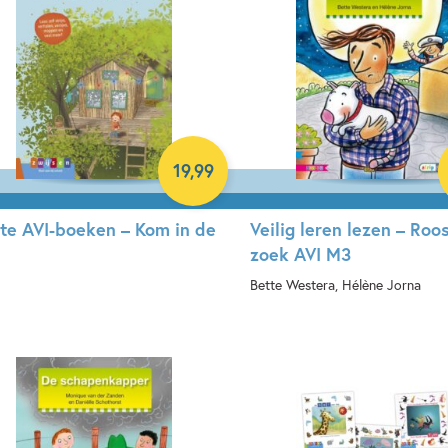
19
,
99
te AVI-boeken – Kom in de
Veilig leren lezen – Roos
zoek AVI M3
Bette Westera, Hélène Jorna
rdcover
Hardcover