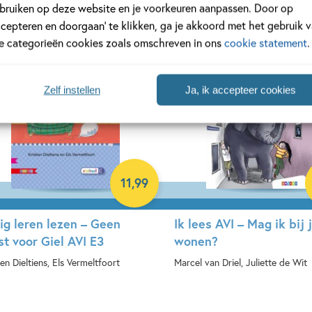
bruiken op deze website en je voorkeuren aanpassen. Door op
rdcover
ccepteren en doorgaan’ te klikken, ga je akkoord met het gebruik 
le categorieën cookies zoals omschreven in ons
cookie statement
.
Zelf instellen
Ja, ik accepteer cookies
11
,
99
lig leren lezen – Geen
Ik lees AVI – Mag ik bij 
st voor Giel AVI E3
wonen?
ien Dieltiens, Els Vermeltfoort
Marcel van Driel, Juliette de Wit
rdcover
Hardcover