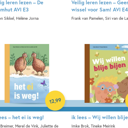
lig leren lezen – De
Veilig leren lezen – Gee
mhut AVI E3
wissel voor Sam! AVI E4
n Sikkel, Hélène Jorna
Frank van Pamelen, Siri van de L
rdcover
Hardcover
99
,
12
lees – het ei is weg!
ik lees – Wij willen blij
Breimer, Merel de Vink, Juliette de
Imke Brok, Tineke Meirink