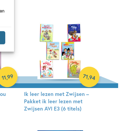
van
71
99
,
,
94
11
jou
Ik leer lezen met Zwijsen –
Pakket ik leer lezen met
Zwijsen AVI E3 (6 titels)
Samengesteld pakket