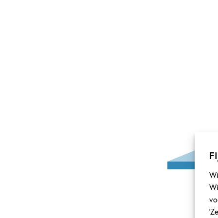
Sa
Fi
Wi
Gro
Wi
gro
vo
die
‘Z