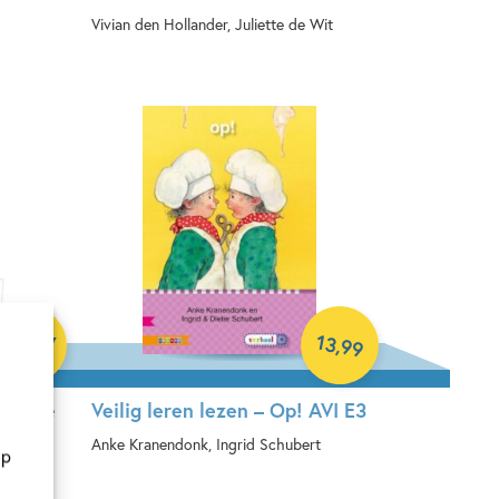
Vivian den Hollander, Juliette de Wit
E-book
13
,
169
,
87
99
versie
Veilig leren lezen – Op! AVI E3
Anke Kranendonk, Ingrid Schubert
op
Hardcover