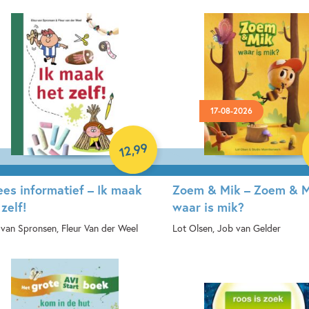
17-08-2026
99
,
12
lees informatief – Ik maak
Zoem & Mik – Zoem & 
 zelf!
waar is mik?
a van Spronsen, Fleur Van der Weel
Lot Olsen, Job van Gelder
rdcover
Hardcover