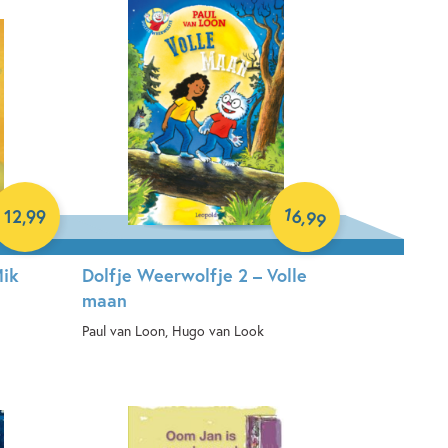
16
,
12
,
99
99
Mik
Dolfje Weerwolfje 2 – Volle
maan
Paul van Loon, Hugo van Look
Hardcover