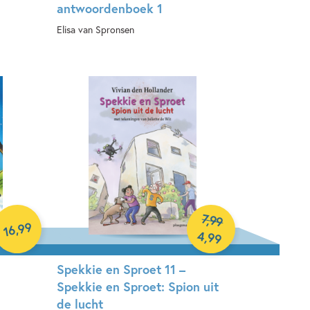
antwoordenboek 1
Elisa van Spronsen
Paperback
7
,
99
99
,
16
4
,
99
Spekkie en Sproet 11 –
Spekkie en Sproet: Spion uit
de lucht