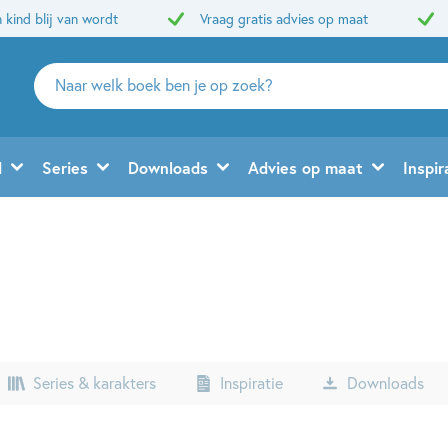
 kind blij van wordt
Vraag gratis advies op maat
Zoeken
naar
boeken,
auteurs
d
Series
Downloads
Advies op maat
Inspir
en
uitgevers
Series & karakters
Inspiratie
Downloads