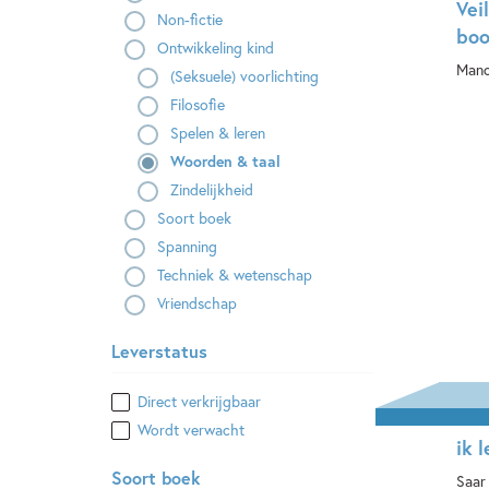
Vei
Non-fictie
boo
Ontwikkeling kind
Mano
(Seksuele) voorlichting
Filosofie
Ha
Spelen & leren
Woorden & taal
Zindelijkheid
Soort boek
Spanning
Techniek & wetenschap
Vriendschap
Leverstatus
Direct verkrijgbaar
Wordt verwacht
ik 
Soort boek
Saar 