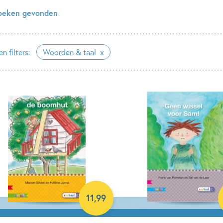
oeken gevonden
n filters:
Woorden & taal
11
,
99