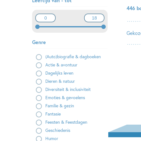
Leeftijd van - tot
446 b
Gekoze
Genre
(Auto)biografie & dagboeken
Actie & avontuur
Dagelijks leven
Dieren & natuur
Diversiteit & inclusiviteit
Emoties & gevoelens
Familie & gezin
Fantasie
Feesten & Feestdagen
Geschiedenis
Humor