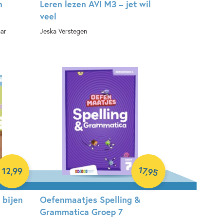
n
Leren lezen AVI M3 – jet wil
veel
aar
Jeska Verstegen
Hardcover
17
,
12
,
99
95
e bijen
Oefenmaatjes Spelling &
Grammatica Groep 7