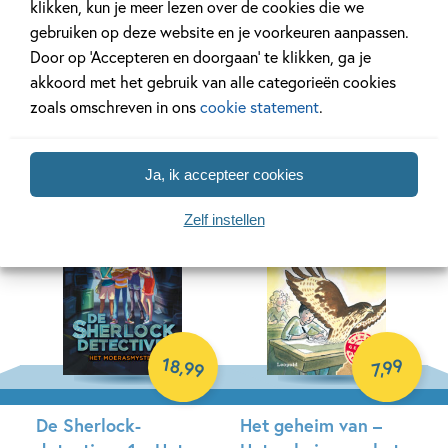
klikken, kun je meer lezen over de cookies die we
gebruiken op deze website en je voorkeuren aanpassen.
Eiland van de
Op vakantie met
Door op ‘Accepteren en doorgaan’ te klikken, ga je
magische dieren 2 –
Ozzie en Tonk – Het
akkoord met het gebruik van alle categorieën cookies
Gevaar!
vreemde schip
zoals omschreven in ons
cookie statement
.
Gina Mayer, Clara Vath
Marte Jongbloed, Hélène
Jorna
Hardcover
Ja, ik accepteer cookies
Hardcover
Zelf instellen
18
99
,
99
,
7
De Sherlock-
Het geheim van –