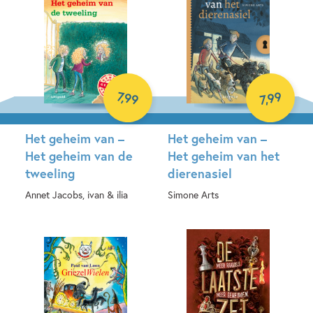
7
99
,
99
,
7
Het geheim van –
Het geheim van –
Het geheim van de
Het geheim van het
tweeling
dierenasiel
Annet Jacobs, ivan & ilia
Simone Arts
E-book
E-book