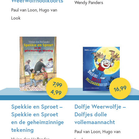
Weerwolfhooikoorts
Wendy Panders
Paul van Loon, Hugo van
Hardcover
Look
Hardcover
7
,
99
99
,
16
4
,
99
Spekkie en Sproet –
Dolfje Weerwolfje –
Spekkie en Sproet
Dolfjes dolle
en de geheimzinnige
vollemaannacht
tekening
Paul van Loon, Hugo van