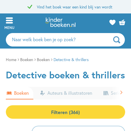
Vind het boek waar een kind blij van wordt
MENU
Zoeken
naar
boeken,
auteurs
Home
Boeken
Boeken
Detective & thrillers
en
Detective boeken & thrillers
uitgevers
Boeken
Auteurs & illustratoren
Series & k
Filteren (366)