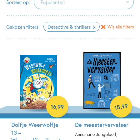
Sorteer op:
Populariteit
Populariteit
Gekozen filters:
Detective & thrillers
Wis alle filters
Verschijningsdatum
Alfabetisch (A-Z)
Alfabetisch (Z-A)
Prijs (oplopend)
Prijs (aflopend)
99
,
16
,
99
15
Dolfje Weerwolfje
De meestervervalser
13 –
Annemarie Jongbloed,