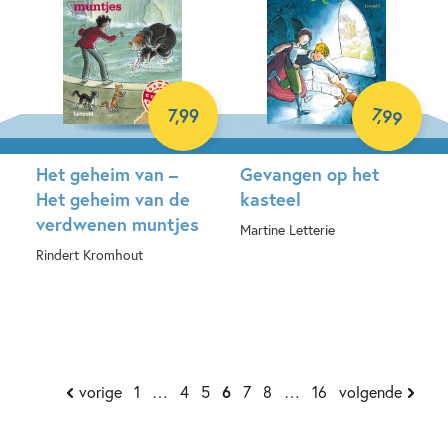
7
,
99
7
,
99
Het geheim van –
Gevangen op het
Het geheim van de
kasteel
verdwenen muntjes
Martine Letterie
Rindert Kromhout
E-book
E-book
vorige
1
…
4
5
6
7
8
…
16
volgende