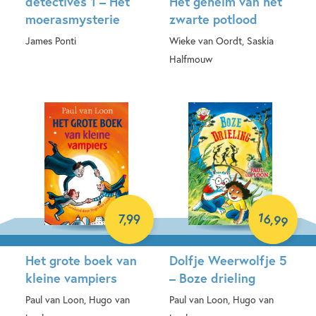
detectives 1 – Het
Het geheim van het
moerasmysterie
zwarte potlood
James Ponti
Wieke van Oordt, Saskia
Halfmouw
Hardcover
E-book
16
,
7
,
99
99
Het grote boek van
Dolfje Weerwolfje 5
kleine vampiers
– Boze drieling
Paul van Loon, Hugo van
Paul van Loon, Hugo van