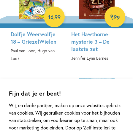
9
,
99
16
,
99
Dolfje Weerwolfje
Het Hawthorne-
18 – GriezelWielen
mysterie 3 – De
laatste zet
Paul van Loon, Hugo van
Jennifer Lynn Barnes
Look
E-book
Hardcover
Fijn dat je er bent!
Wij, en derde partijen, maken op onze websites gebruik
van cookies. Wij gebruiken cookies voor het bijhouden
van statistieken, om voorkeuren op te slaan, maar ook
99
17
,
99
,
13
voor marketing doeleinden. Door op ‘Zelf instellen’ te