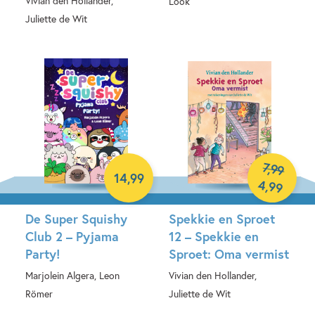
Vivian den Hollander,
Look
Juliette de Wit
Hardcover
E-book
7
,
99
14
,
99
4
,
99
De Super Squishy
Spekkie en Sproet
Club 2 – Pyjama
12 – Spekkie en
Party!
Sproet: Oma vermist
Marjolein Algera, Leon
Vivian den Hollander,
Römer
Juliette de Wit