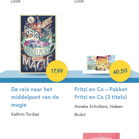
Look
Look
E-book
Hardcover
50
,
17
,
99
40
De reis naar het
Fritzi en Co – Pakket
middelpunt van de
Fritzi en Co (3 titels)
magie
Anneke Scholtens, Heleen
Kathrin Tordasi
Brulot
Hardcover
Samengesteld pakket