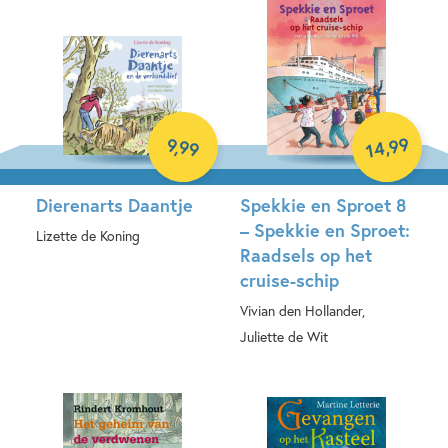
99
9
,
99
,
14
Dierenarts Daantje
Spekkie en Sproet 8
– Spekkie en Sproet:
Lizette de Koning
Raadsels op het
cruise-schip
Luisterboek
Vivian den Hollander,
Juliette de Wit
Hardcover