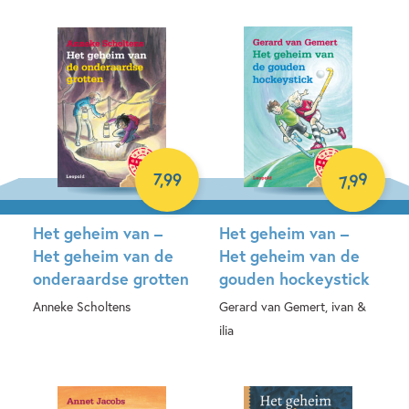
Hardcover
E-book
99
7
,
99
,
7
Het geheim van –
Het geheim van –
Het geheim van de
Het geheim van de
onderaardse grotten
gouden hockeystick
Anneke Scholtens
Gerard van Gemert, ivan &
ilia
E-book
E-book