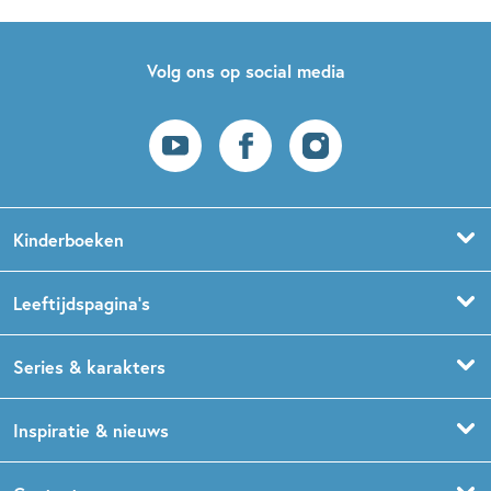
Volg ons op social media
Kinderboeken
Voorleesboeken
Leeftijdspagina’s
Prentenboeken
Boekentips 0 - 1,5 jaar
Series & karakters
Peuterboeken
Boekentips 1,5 - 3 jaar
De Gorgels
Inspiratie & nieuws
Babyboeken
Boekentips 3 - 5 jaar
Dog Man
Kinderboekenweek