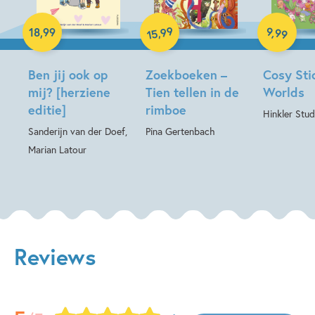
Paperback
Hardcover
99
9
,
99
,
18
,
99
15
Hardcover
Ben jij ook op
Zoekboeken –
Cosy Sti
mij? [herziene
Tien tellen in de
Worlds
editie]
rimboe
Hinkler Stud
Sanderijn van der Doef,
Pina Gertenbach
Marian Latour
Reviews