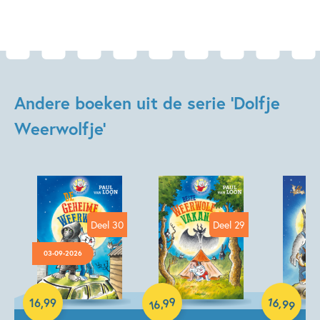
Andere boeken uit de serie 'Dolfje
Weerwolfje'
Deel 30
Deel 29
03-09-2026
99
16
,
Hardcover
,
16
,
99
99
16
Hardcover
Hardcover