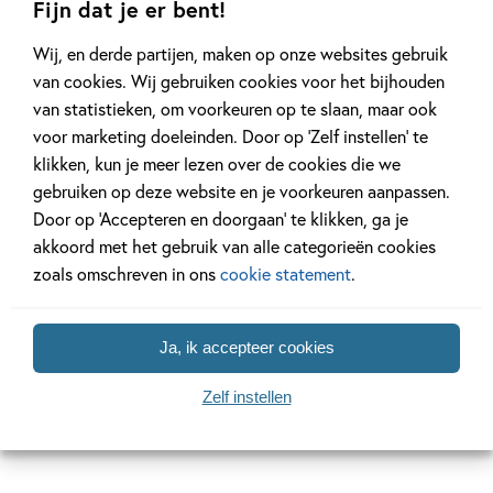
Fijn dat je er bent!
Wij, en derde partijen, maken op onze websites gebruik
Lees verder
van cookies. Wij gebruiken cookies voor het bijhouden
van statistieken, om voorkeuren op te slaan, maar ook
voor marketing doeleinden. Door op ‘Zelf instellen’ te
klikken, kun je meer lezen over de cookies die we
gebruiken op deze website en je voorkeuren aanpassen.
Door op ‘Accepteren en doorgaan’ te klikken, ga je
akkoord met het gebruik van alle categorieën cookies
'Dolfje is een kinderboekenheld, net als
zoals omschreven in ons
cookie statement
.
Pippi Langkous, Jip en Janneke en
Sjakie en de Chocoladefabriek.' – De
Telegraaf
Ja, ik accepteer cookies
Zelf instellen