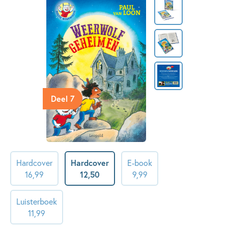
Deel 7
Hardcover
Hardcover
E-book
16
,
99
12
,
50
9
,
99
Luisterboek
11
,
99