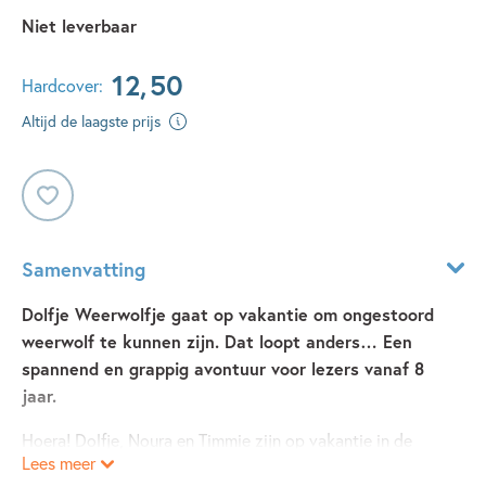
Niet leverbaar
12
,
50
Hardcover:
Altijd de laagste prijs
Samenvatting
Dolfje Weerwolfje gaat op vakantie om ongestoord
weerwolf te kunnen zijn. Dat loopt anders… Een
spannend en grappig avontuur voor lezers vanaf 8
jaar.
Hoera! Dolfje, Noura en Timmie zijn op vakantie in de
Lees meer
Ardennen met de hele familie. Leuk vakantiehuisje. Lekker