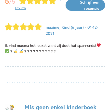
5
/5
1
Schrijf een
review
recensie
maxime
,
Kind
(6 jaar)
- 01-12-
2021
ik vind moema het leukst want zij doet het spannendst
?
? ? ?
? ? ? ? ? ? ? ?
Mis geen enkel kinderboek