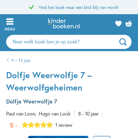
Vind het boek waar een kind blij van wordt
MENU
Zoeken
naar
boeken,
9 – 12 jaar
auteurs
en
Dolfje Weerwolfje 7 –
uitgevers
Weerwolfgeheimen
Dolfje Weerwolfje 7
Paul van Loon
Hugo van Look
8 - 10 jaar
5
1 review
/5