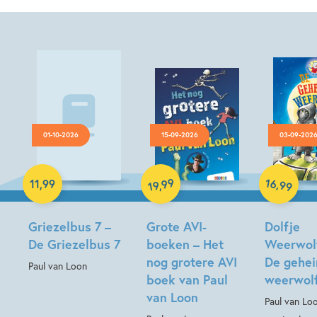
01-10-2026
15-09-2026
03-09-202
Luisterboek
Hardcover
Hardcover
16
99
,
11
,
99
,
99
19
Griezelbus 7 –
Grote AVI-
Dolfje
De Griezelbus 7
boeken – Het
Weerwolf
nog grotere AVI
De gehe
Paul van Loon
boek van Paul
weerwol
van Loon
Paul van Lo