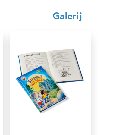
Beginnende lezer & AVI boeken
Detective & thrillers
Galerij
Familie & gezin
Fantasie
Fantasie & magie
Humor
Spanning
Spanning & griezelen
Vriendschap
Woorden & taal
Paul van Loon
Hugo van Look