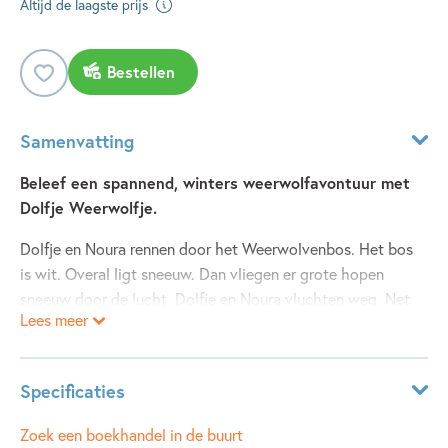
Altijd de laagste prijs
Bestellen
Samenvatting
Beleef een spannend, winters weerwolfavontuur met
Dolfje Weerwolfje.
Dolfje en Noura rennen door het Weerwolvenbos. Het bos
is wit. Overal ligt sneeuw. Dan vliegen er grote hopen
sneeuw door de lucht. Dolfje en Noura vluchten weg. Net
Lees meer
op tijd bereiken ze het huisje van Opa weerwolf. Daar
wachte ze tot de sneeuw ophoudt. Om de tijd te doden
vertellen ze verhalen. Over het nachtmerrieneefje. En over
Specificaties
Knuppel, de weerwolfjager. Maar wie gooit toch die
geheimzinnige sneeuwhopen? En wat ritselt daar in de
Leeftijdsindicatie:
8 - 10 jaar
Zoek een boekhandel in de buurt