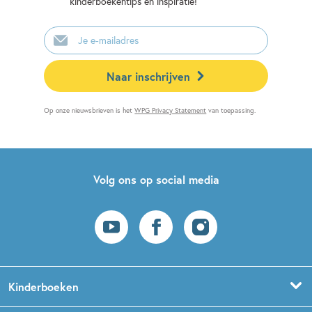
kinderboekentips en inspiratie!
E-
mailadres
Naar inschrijven
Op onze nieuwsbrieven is het
WPG Privacy Statement
van toepassing.
Volg ons op social media
Kinderboeken