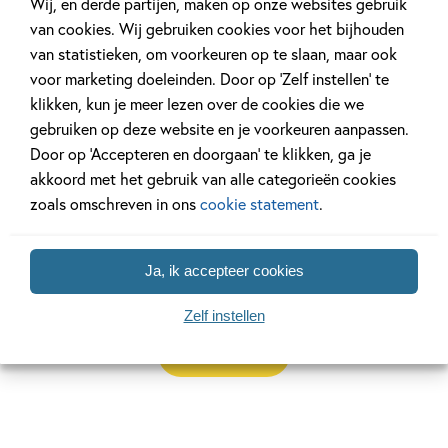
Wij, en derde partijen, maken op onze websites gebruik
van cookies. Wij gebruiken cookies voor het bijhouden
Dolfje Weerwolfje
van statistieken, om voorkeuren op te slaan, maar ook
voor marketing doeleinden. Door op ‘Zelf instellen’ te
Dolfje Weerwolfje
klikken, kun je meer lezen over de cookies die we
gebruiken op deze website en je voorkeuren aanpassen.
Dolfje Weerwolfje bestaat al meer dan 25 jaar. Binnen 2
Door op ‘Accepteren en doorgaan’ te klikken, ga je
generaties groeiden miljoenen kinderen op met Dolfje
akkoord met het gebruik van alle categorieën cookies
Weerwolfje. En nog steeds verschijnen ieder jaar nieuwe
zoals omschreven in ons
cookie statement
.
boeken waarin Dolfje en zijn vrienden spannende avonturen
beleven. Wil je gemakkelijk op de hoogte blijven van alle
nieuwtjes? Abonneer je dan op de maandelijkse
nieuwsmail
Ja, ik accepteer cookies
Zelf instellen
Lees verder