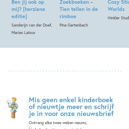
Ben jij ook op
Zoekboeken –
Cosy Sti
mij? [herziene
Tien tellen in de
Worlds
editie]
rimboe
Hinkler Stud
Sanderijn van der Doef,
Pina Gertenbach
Marian Latour
Mis geen enkel kinderboek
of nieuwtje meer en schrijf
je in voor onze nieuwsbrief
Ontvang elke twee weken nieuws,