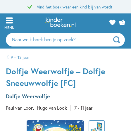
Vind het boek waar een kind blij van wordt
MENU
Zoeken
naar
boeken,
9 – 12 jaar
auteurs
en
Dolfje Weerwolfje – Dolfje
uitgevers
Sneeuwwolfje [FC]
Dolfje Weerwolfje
Paul van Loon
Hugo van Look
7 - 11 jaar