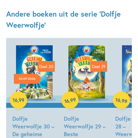
Andere boeken uit de serie 'Dolfje
Weerwolfje'
Deel 30
Deel 29
03-09-2026
99
16
,
Hardcover
,
16
,
99
99
16
Hardcover
Hardcover
Dolfje
Dolfje
Dolfje W
Weerwolfje 30 –
Weerwolfje 29 –
28 –
De geheime
Beste
Weerwol