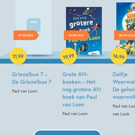
01-10-2026
15-09-2026
03-09-202
Luisterboek
Hardcover
Hardcover
16
99
,
11
,
99
,
99
19
Griezelbus 7 –
Grote AVI-
Dolfje
De Griezelbus 7
boeken – Het
Weerwolf
nog grotere AVI
De gehe
Paul van Loon
boek van Paul
weerwol
van Loon
Paul van Lo
Paul van Loon
van Look