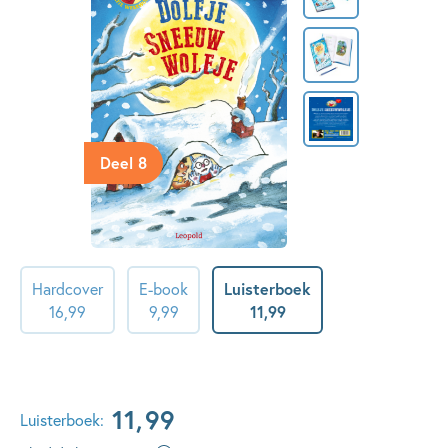
Deel 8
Hardcover
E-book
Luisterboek
16
,
99
9
,
99
11
,
99
11
,
99
Luisterboek: