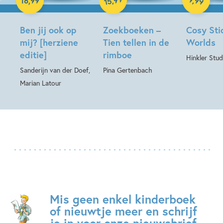
99
,
18
,
99
15
Hardcover
Ben jij ook op
Zoekboeken –
Cosy Sti
mij? [herziene
Tien tellen in de
Worlds
editie]
rimboe
Hinkler Stud
Sanderijn van der Doef,
Pina Gertenbach
Marian Latour
Mis geen enkel kinderboek
of nieuwtje meer en schrijf