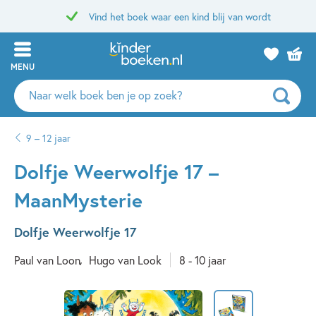
Vind het boek waar een kind blij van wordt
MENU
Zoeken
naar
boeken,
9 – 12 jaar
auteurs
en
Dolfje Weerwolfje 17 –
uitgevers
MaanMysterie
Dolfje Weerwolfje 17
Paul van Loon
Hugo van Look
8 - 10 jaar