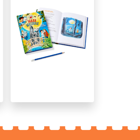
Spanning & griezelen
Vriendschap
Woorden & taal
Paul van Loon
Hugo van Look