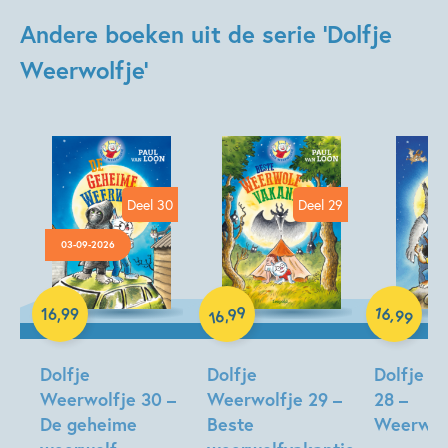
Andere boeken uit de serie 'Dolfje
Weerwolfje'
Deel 30
Deel 29
03-09-2026
99
16
,
Hardcover
,
16
,
99
99
16
Hardcover
Hardcover
Dolfje
Dolfje
Dolfje W
Weerwolfje 30 –
Weerwolfje 29 –
28 –
De geheime
Beste
Weerwol