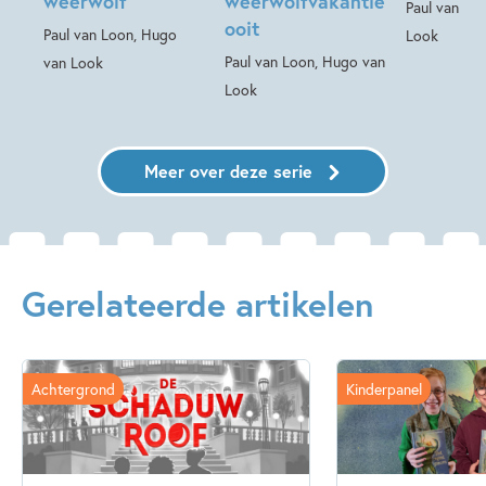
weerwolf
weerwolfvakantie
Paul van Lo
ooit
Paul van Loon, Hugo
Look
Paul van Loon, Hugo van
van Look
Look
Meer over deze serie
Gerelateerde artikelen
Achtergrond
Kinderpanel