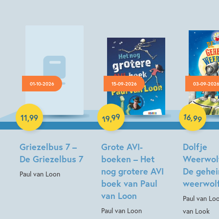
01-10-2026
15-09-2026
03-09-202
Luisterboek
Hardcover
Hardcover
16
99
,
11
,
99
,
99
19
Griezelbus 7 –
Grote AVI-
Dolfje
De Griezelbus 7
boeken – Het
Weerwolf
nog grotere AVI
De gehe
Paul van Loon
boek van Paul
weerwol
van Loon
Paul van Lo
Paul van Loon
van Look