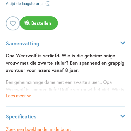
Altijd de laagste prijs
Bestellen
Samenvatting
Opa Weerwolf is verliefd. Wie is die geheimzinnige
vrouw met die zwarte sluier? Een spannend en grappig
avontuur voor lezers vanaf 8 jaar.
Een geheimzinnige dame met een zwarte sluier... Opa
Weerwolf is smoorverliefd! Dolfje vertrouwt het niet. Wie is
Lees meer
die vreemde dame? Ze voert iets in haar schild. Dolfje weet
het zeker. Maar ook Timmie en Leo doen anders dan anders.
Komt het soms door die geheimzinnige maan, hoog in de
Specificaties
lucht?
Leeftijdsindicatie:
8 - 10 jaar
Zoek een boekhandel in de buurt