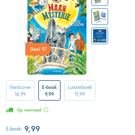
Deel 17
Hardcover
E-book
Luisterboek
16
,
99
9
,
99
11
,
99
Op voorraad
9
,
99
E-book: