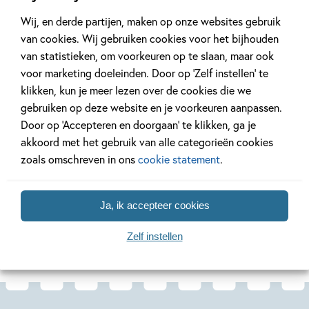
Dolfje Weerwolfje
Wij, en derde partijen, maken op onze websites gebruik
Dolfje Weerwolfje
van cookies. Wij gebruiken cookies voor het bijhouden
van statistieken, om voorkeuren op te slaan, maar ook
Dolfje Weerwolfje bestaat al meer dan 25 jaar. Binnen 2
voor marketing doeleinden. Door op ‘Zelf instellen’ te
generaties groeiden miljoenen kinderen op met Dolfje
klikken, kun je meer lezen over de cookies die we
Weerwolfje. En nog steeds verschijnen ieder jaar nieuwe
gebruiken op deze website en je voorkeuren aanpassen.
boeken waarin Dolfje en zijn vrienden spannende avonturen
Door op ‘Accepteren en doorgaan’ te klikken, ga je
beleven. Wil je gemakkelijk op de hoogte blijven van alle
akkoord met het gebruik van alle categorieën cookies
nieuwtjes? Abonneer je dan op de maandelijkse
nieuwsmail
zoals omschreven in ons
cookie statement
.
Ja, ik accepteer cookies
Lees verder
Zelf instellen