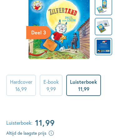
Deel 3
Hardcover
E-book
Luisterboek
16
,
99
9
,
99
11
,
99
11
,
99
Luisterboek:
Altijd de laagste prijs