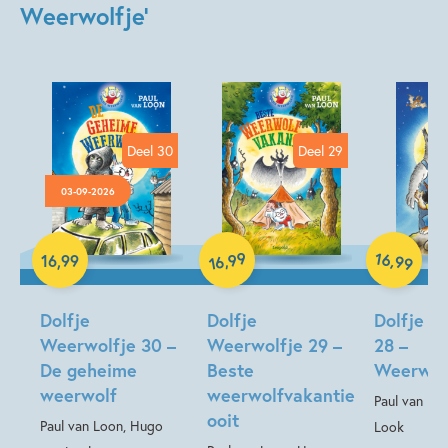
Weerwolfje'
Deel 30
Deel 29
03-09-2026
99
16
,
Hardcover
,
16
,
99
99
16
Hardcover
Hardcover
Dolfje
Dolfje
Dolfje W
Weerwolfje 30 –
Weerwolfje 29 –
28 –
De geheime
Beste
Weerwol
weerwolf
weerwolfvakantie
Paul van Lo
ooit
Paul van Loon, Hugo
Look