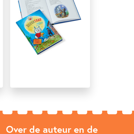
Woorden & taal
Paul van Loon
Hugo van Look
Over de auteur en de