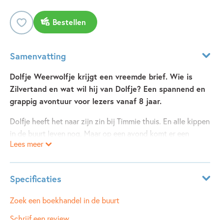
Bestellen
Samenvatting
Dolfje Weerwolfje krijgt een vreemde brief. Wie is
Zilvertand en wat wil hij van Dolfje? Een spannend en
grappig avontuur voor lezers vanaf 8 jaar.
Dolfje heeft het naar zijn zin bij Timmie thuis. En alle kippen
in de buurt leven nog. Maar op een avond komt er een
Lees meer
bezoeker. Hij heeft een nare brief. Daarin staat dat Dolfje
mee moet. Dolfje mag niet bij Timmie en zijn ouders blijven.
Opa weerwolf is ongerust. Hij herkent de beruchte oom
Specificaties
Zilvertand...
Leeftijdsindicatie:
8 - 10 jaar
Zoek een boekhandel in de buurt
Paul van Loon: al 10 boeken bekroond door de Nederlandse
ISBN:
9789025874834
Schrijf een review
Kinderjury.