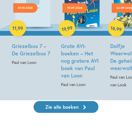
01-10-2026
15-09-2026
03-09-202
Luisterboek
Hardcover
Hardcover
16
99
,
11
,
99
,
99
19
Griezelbus 7 –
Grote AVI-
Dolfje
De Griezelbus 7
boeken – Het
Weerwolf
nog grotere AVI
De gehe
Paul van Loon
boek van Paul
weerwol
van Loon
Paul van Lo
Paul van Loon
van Look
Zie alle boeken