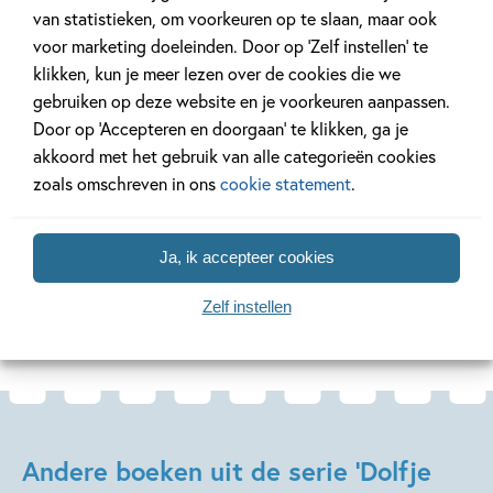
van statistieken, om voorkeuren op te slaan, maar ook
'Het verhaal is onderhoudend, het
voor marketing doeleinden. Door op ‘Zelf instellen’ te
taalgebruik eenvoudig. Het verhaal is
klikken, kun je meer lezen over de cookies die we
goed te volgen voor de doelgroep. Alle
gebruiken op deze website en je voorkeuren aanpassen.
Door op ‘Accepteren en doorgaan’ te klikken, ga je
zinnen beginnen op een nieuwe regel,
akkoord met het gebruik van alle categorieën cookies
zodat er een rustige bladspiegel
zoals omschreven in ons
cookie statement
.
ontstaat.' – NBD Biblion
Ja, ik accepteer cookies
Zelf instellen
Andere boeken uit de serie 'Dolfje