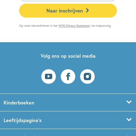
Naar inschrijven
Op onze nieuwsbrieven is het
WPG Privacy Statement
van toepassing.
Volg ons op social media
Kinderboeken
Voorleesboeken
Leeftijdspagina’s
Prentenboeken
Boekentips 0 - 1,5 jaar