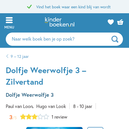
Vind het boek waar een kind blij van wordt
MENU
Zoeken
naar
boeken,
9 – 12 jaar
auteurs
en
Dolfje Weerwolfje 3 –
uitgevers
Zilvertand
Dolfje Weerwolfje 3
Paul van Loon
Hugo van Look
8 - 10 jaar
3
1 review
/5