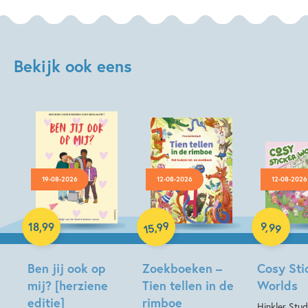
Bekijk ook eens
19-08-2026
12-08-2026
12-08-2026
Paperback
Hardcover
99
9
,
99
,
18
,
99
15
Hardcover
Ben jij ook op
Zoekboeken –
Cosy Sti
mij? [herziene
Tien tellen in de
Worlds
editie]
rimboe
Hinkler Stud