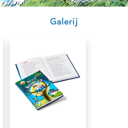
7 – 9 jaar
9 – 12 jaar
Actie & avontuur
Beginnende lezer & AVI boeken
Bekend van film/tv
Galerij
Detective & thrillers
Familie & gezin
Fantasie
Fantasie & magie
Feesten & Feestdagen
Graphic novel/extra veel beeld
Humor
Spanning
Spanning & griezelen
Vriendschap
Woorden & taal
Paul van Loon
Hugo van Look