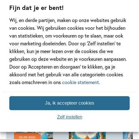
Fijn dat je er bent!
Wij, en derde partijen, maken op onze websites gebruik
van cookies. Wij gebruiken cookies voor het bijhouden
Lees verder
van statistieken, om voorkeuren op te slaan, maar ook
voor marketing doeleinden. Door op ‘Zelf instellen’ te
klikken, kun je meer lezen over de cookies die we
gebruiken op deze website en je voorkeuren aanpassen.
Door op ‘Accepteren en doorgaan’ te klikken, ga je
Andere boeken uit de serie 'Dolfje
akkoord met het gebruik van alle categorieën cookies
Weerwolfje'
zoals omschreven in ons
cookie statement
.
Ja, ik accepteer cookies
Zelf instellen
Deel 30
Deel 29
03-09-2026