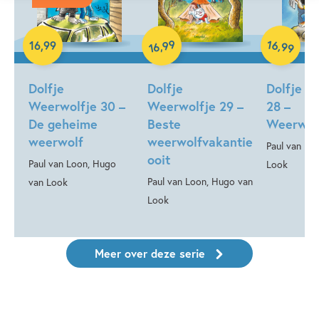
99
16
,
Hardcover
,
16
,
99
99
16
Hardcover
Hardcover
Dolfje
Dolfje
Dolfje W
Weerwolfje 30 –
Weerwolfje 29 –
28 –
De geheime
Beste
Weerwol
weerwolf
weerwolfvakantie
Paul van Lo
ooit
Paul van Loon, Hugo
Look
Paul van Loon, Hugo van
van Look
Look
Meer over deze serie