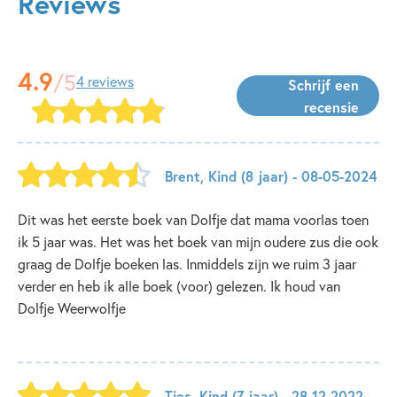
Reviews
4.9
/5
4 reviews
Schrijf een
recensie
Brent
,
Kind
(8 jaar)
- 08-05-2024
Dit was het eerste boek van Dolfje dat mama voorlas toen
ik 5 jaar was. Het was het boek van mijn oudere zus die ook
graag de Dolfje boeken las. Inmiddels zijn we ruim 3 jaar
verder en heb ik alle boek (voor) gelezen. Ik houd van
Dolfje Weerwolfje‍
Ties
,
Kind
(7 jaar)
- 28-12-2022