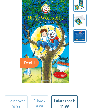
Deel 1
Hardcover
E-book
Luisterboek
16
,
99
9
,
99
11
,
99