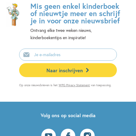
Mis geen enkel kinderboek
of nieuwtje meer en schrijf
je in voor onze nieuwsbrief
Ontvang elke twee weken nieuws,
kinderboekentips en inspiratie!
E-
mailadres
Naar inschrijven
Op onze nieuwsbrieven is het
WPG Privacy Statement
van toepassing.
Volg ons op social media