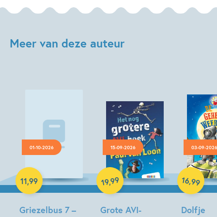
Meer van deze auteur
01-10-2026
15-09-2026
03-09-202
Luisterboek
Hardcover
Hardcover
16
99
,
11
,
99
,
99
19
Griezelbus 7 –
Grote AVI-
Dolfje