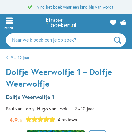
Vind het boek waar een kind blij van wordt
MENU
Zoeken
naar
boeken,
9 – 12 jaar
auteurs
en
Dolfje Weerwolfje 1 – Dolfje
uitgevers
Weerwolfje
Dolfje Weerwolfje 1
Paul van Loon
Hugo van Look
7 - 10 jaar
4.9
4 reviews
/5