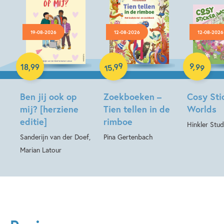
19-08-2026
12-08-2026
12-08-2026
Paperback
Hardcover
99
9
,
99
,
18
,
99
15
Hardcover
Ben jij ook op
Zoekboeken –
Cosy Sti
mij? [herziene
Tien tellen in de
Worlds
editie]
rimboe
Hinkler Stud
Sanderijn van der Doef,
Pina Gertenbach
Marian Latour