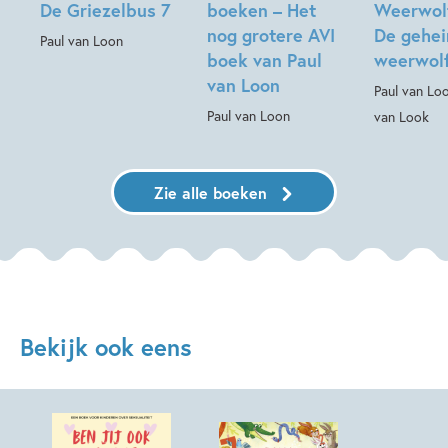
De Griezelbus 7
boeken – Het
Weerwolf
nog grotere AVI
De gehe
Paul van Loon
boek van Paul
weerwol
van Loon
Paul van Lo
Paul van Loon
van Look
Zie alle boeken
Bekijk ook eens