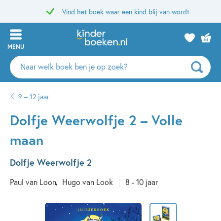
Vind het boek waar een kind blij van wordt
MENU
Zoeken
naar
boeken,
9 – 12 jaar
auteurs
en
Dolfje Weerwolfje 2 – Volle
uitgevers
maan
Dolfje Weerwolfje 2
Paul van Loon
Hugo van Look
8 - 10 jaar