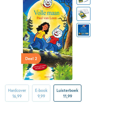
Deel 2
Hardcover
E-book
Luisterboek
16
,
99
9
,
99
11
,
99