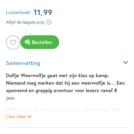
11
,
99
Luisterboek:
Altijd de laagste prijs
Bestellen
Samenvatting
Dolfje Weerwolfje gaat met zijn klas op kamp.
Niemand mag merken dat hij een weerwolfje is… Een
spannend en grappig avontuur voor lezers vanaf 8
jaar.
Dolfje is met de klas op schoolkamp. Lekker keten, dolle
Lees meer
pret! Op een avond zitten de kinderen om het kampvuur.
Het is volle maan. De meester vertelt een eng verhaal.
Opeens begint het bij Dolfje te kriebelen. Hij wordt weer