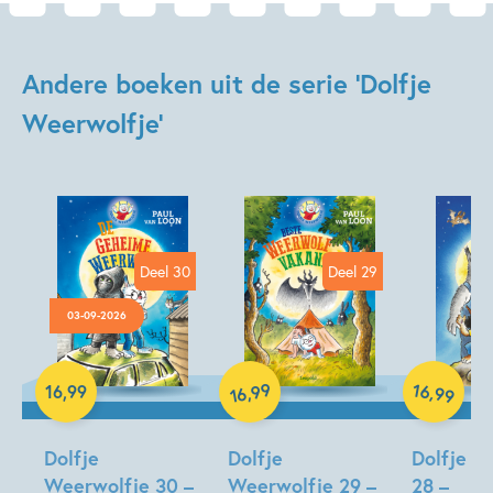
Andere boeken uit de serie 'Dolfje
Weerwolfje'
Deel 30
Deel 29
03-09-2026
99
16
,
Hardcover
,
16
,
99
99
16
Hardcover
Hardcover
Dolfje
Dolfje
Dolfje W
Weerwolfje 30 –
Weerwolfje 29 –
28 –