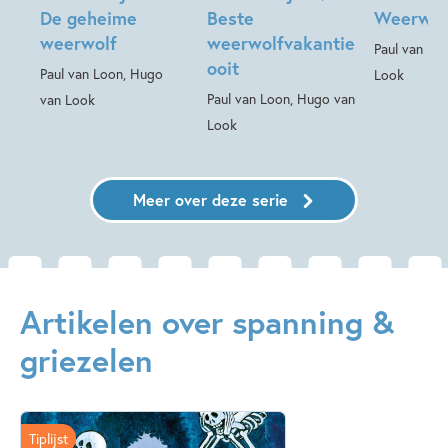
De geheime
Beste
Weerwol
weerwolf
weerwolfvakantie
Paul van Lo
ooit
Paul van Loon, Hugo
Look
Paul van Loon, Hugo van
van Look
Look
Meer over deze serie
Artikelen over spanning &
griezelen
Tiplijst