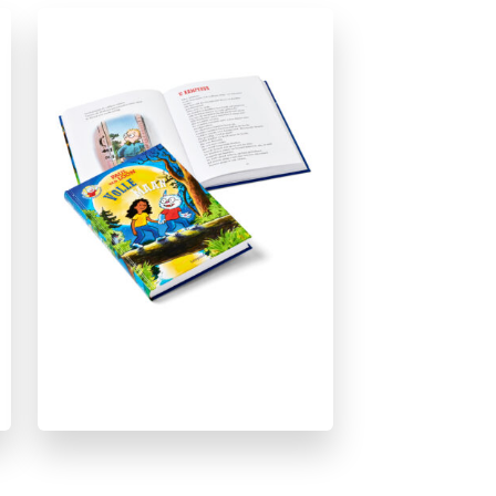
Familie & gezin
Fantasie
Fantasie & magie
Spanning
Spanning & griezelen
Vriendschap
Woorden & taal
Paul van Loon
Hugo van Look