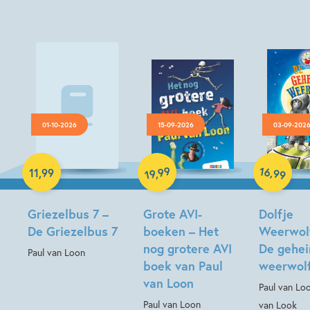
01-10-2026
15-09-2026
03-09-202
Luisterboek
Hardcover
Hardcover
16
99
,
11
,
99
,
99
19
Griezelbus 7 –
Grote AVI-
Dolfje
De Griezelbus 7
boeken – Het
Weerwolf
nog grotere AVI
De gehe
Paul van Loon
boek van Paul
weerwol
van Loon
Paul van Lo
Paul van Loon
van Look