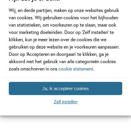
Wij, en derde partijen, maken op onze websites gebruik
van cookies. Wij gebruiken cookies voor het bijhouden
van statistieken, om voorkeuren op te slaan, maar ook
voor marketing doeleinden. Door op ‘Zelf instellen’ te
'Opnieuw een humoristisch en spannend
klikken, kun je meer lezen over de cookies die we
boek, geschreven in een vlotte stijl, in
gebruiken op deze website en je voorkeuren aanpassen.
korte zinnen, die steeds op een nieuwe
Door op ‘Accepteren en doorgaan’ te klikken, ga je
akkoord met het gebruik van alle categorieën cookies
regel beginnen zonder moeilijke
zoals omschreven in ons
cookie statement
.
woorden of zinsconstructies.' NBD
Biblion
Ja, ik accepteer cookies
Zelf instellen