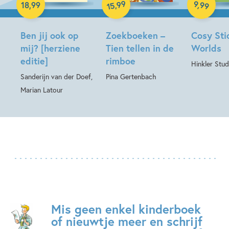
99
9
,
99
,
18
,
99
15
Hardcover
Ben jij ook op
Zoekboeken –
Cosy Sti
mij? [herziene
Tien tellen in de
Worlds
editie]
rimboe
Hinkler Stud
Sanderijn van der Doef,
Pina Gertenbach
Marian Latour
Mis geen enkel kinderboek
of nieuwtje meer en schrijf