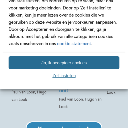
van statistieken, om voorkeuren op te slaan, maar ook
voor marketing doeleinden. Door op ‘Zelf instellen’ te
Deel 30
Deel 29
klikken, kun je meer lezen over de cookies die we
gebruiken op deze website en je voorkeuren aanpassen.
03-09-2026
Door op ‘Accepteren en doorgaan’ te klikken, ga je
akkoord met het gebruik van alle categorieën cookies
zoals omschreven in ons
cookie statement
.
99
16
,
Hardcover
,
16
,
99
99
16
Hardcover
Hardcover
Dolfje
Dolfje
Dolfje W
Ja, ik accepteer cookies
Weerwolfje 30 –
Weerwolfje 29 –
28 –
De geheime
Beste
Weerwol
Zelf instellen
weerwolf
weerwolfvakantie
Paul van Lo
ooit
Paul van Loon, Hugo
Look
Paul van Loon, Hugo van
van Look
Look