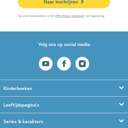
Naar inschrijven
Op onze nieuwsbrieven is het
WPG Privacy Statement
van toepassing.
Volg ons op social media
Kinderboeken
Voorleesboeken
Leeftijdspagina’s
Prentenboeken
Boekentips 0 - 1,5 jaar
Series & karakters
Peuterboeken