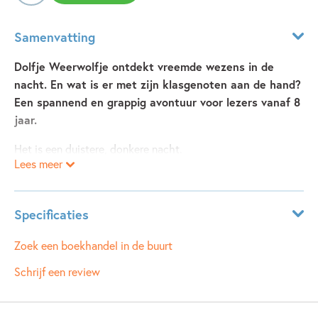
Samenvatting
Dolfje Weerwolfje ontdekt vreemde wezens in de
nacht. En wat is er met zijn klasgenoten aan de hand?
Een spannend en grappig avontuur voor lezers vanaf 8
jaar.
Het is een duistere, donkere nacht.
Lees meer
‘Pas op, Dolfje,’ zegt opa weerwolf.
‘Er zijn... wezens op pad.’
Dolfje heeft ze ook gezien: enge schaduwen met scherpe
Specificaties
oren.
Er wordt gegromd, gegrinnikt.
Leeftijdsindicatie:
7 - 10 jaar
Zoek een boekhandel in de buurt
En er gebeuren meer vreemde dingen.
ISBN:
9789025881382
Schrijf een review
Wat doet mevrouw Krijtjes in haar tuin met haar gietertje en
NUR:
282
rare plantjes?
Type:
Luisterboek
En wat is er met sommige klasgenootjes van Dolfje, die