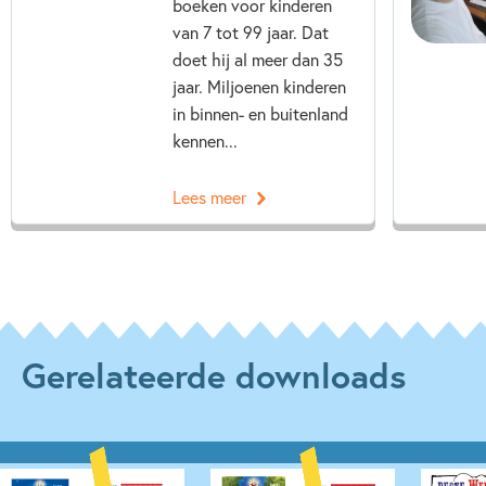
boeken voor kinderen
Woorden & taal
Paul van Loon
Hugo van Look
van 7 tot 99 jaar. Dat
doet hij al meer dan 35
jaar. Miljoenen kinderen
in binnen- en buitenland
kennen...
Lees meer
Gerelateerde downloads