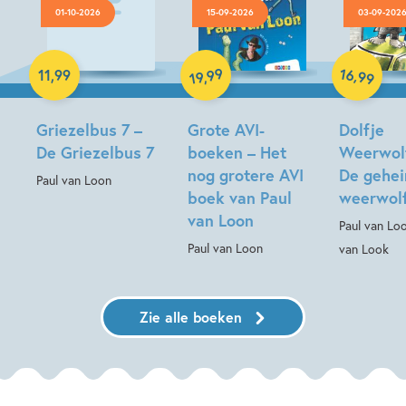
01-10-2026
15-09-2026
03-09-202
Luisterboek
Hardcover
Hardcover
16
99
,
11
,
99
,
99
19
Griezelbus 7 –
Grote AVI-
Dolfje
De Griezelbus 7
boeken – Het
Weerwolf
nog grotere AVI
De gehe
Paul van Loon
boek van Paul
weerwol
van Loon
Paul van Lo
Paul van Loon
van Look
Zie alle boeken