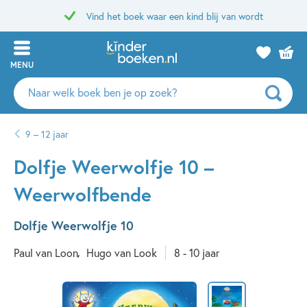
Vind het boek waar een kind blij van wordt
MENU
Zoeken
naar
boeken,
9 – 12 jaar
auteurs
en
Dolfje Weerwolfje 10 –
uitgevers
Weerwolfbende
Dolfje Weerwolfje 10
Paul van Loon
Hugo van Look
8 - 10 jaar