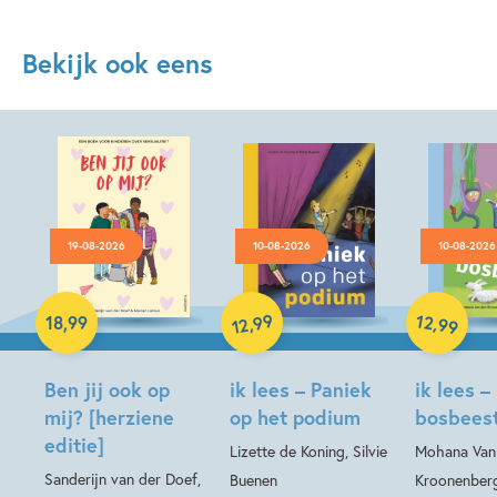
Bekijk ook eens
19-08-2026
10-08-2026
10-08-2026
Hardcover
99
12
,
,
18
,
99
99
12
Hardcover
Hardcover
Ben jij ook op
ik lees – Paniek
ik lees –
mij? [herziene
op het podium
bosbees
editie]
Lizette de Koning, Silvie
Mohana Van
Sanderijn van der Doef,
Buenen
Kroonenberg