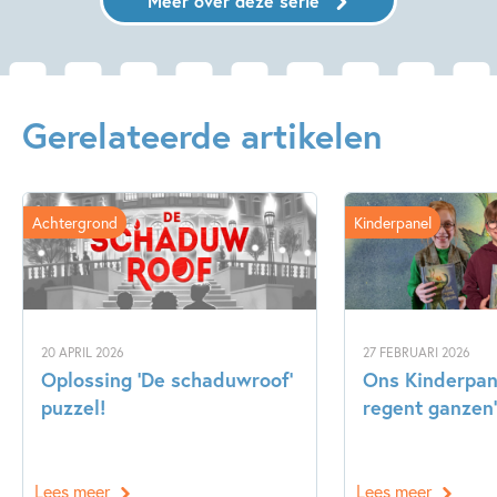
Meer over deze serie
Gerelateerde artikelen
Achtergrond
Kinderpanel
20 APRIL 2026
27 FEBRUARI 2026
Oplossing ‘De schaduwroof’
Ons Kinderpane
puzzel!
regent ganzen’
Lees meer
Lees meer