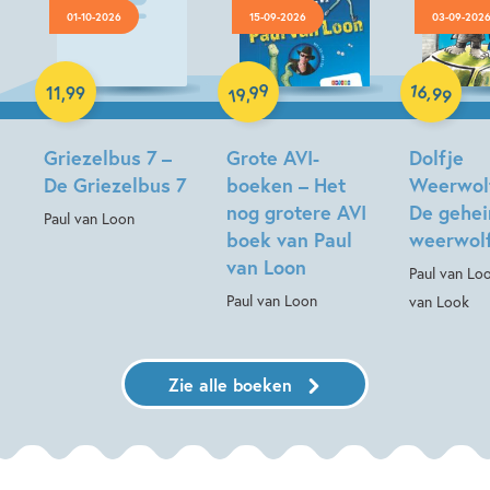
01-10-2026
15-09-2026
03-09-202
Luisterboek
Hardcover
Hardcover
16
99
,
11
,
99
,
99
19
Griezelbus 7 –
Grote AVI-
Dolfje
De Griezelbus 7
boeken – Het
Weerwolf
nog grotere AVI
De gehe
Paul van Loon
boek van Paul
weerwol
van Loon
Paul van Lo
Paul van Loon
van Look
Zie alle boeken