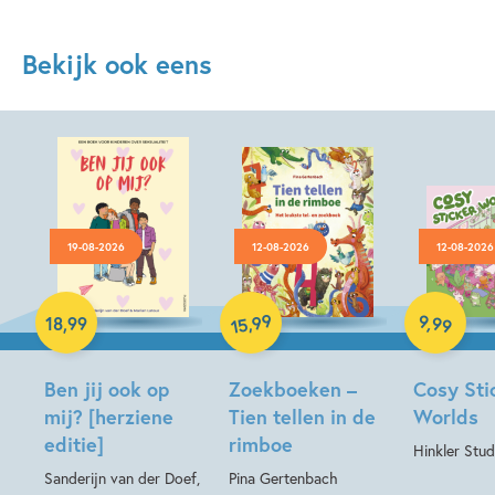
Bekijk ook eens
19-08-2026
12-08-2026
12-08-2026
Paperback
Hardcover
99
9
,
99
,
18
,
99
15
Hardcover
Ben jij ook op
Zoekboeken –
Cosy Sti
mij? [herziene
Tien tellen in de
Worlds
editie]
rimboe
Hinkler Stud
Sanderijn van der Doef,
Pina Gertenbach