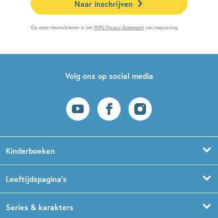
Naar inschrijven
Op onze nieuwsbrieven is het
WPG Privacy Statement
van toepassing.
Volg ons op social media
Kinderboeken
Voorleesboeken
Leeftijdspagina’s
Prentenboeken
Boekentips 0 - 1,5 jaar
Series & karakters
Peuterboeken