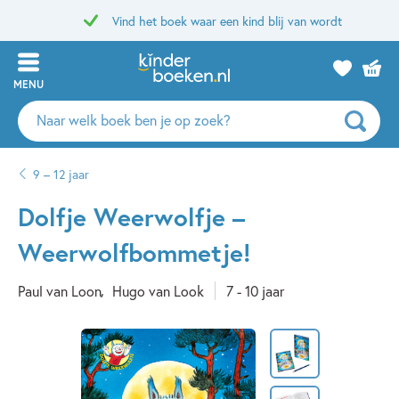
Vind het boek waar een kind blij van wordt
MENU
Zoeken
naar
boeken,
9 – 12 jaar
auteurs
en
Dolfje Weerwolfje –
uitgevers
Weerwolfbommetje!
Paul van Loon
Hugo van Look
7 - 10 jaar