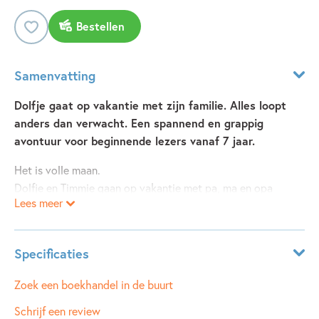
Bestellen
Samenvatting
Dolfje gaat op vakantie met zijn familie. Alles loopt
anders dan verwacht. Een spannend en grappig
avontuur voor beginnende lezers vanaf 7 jaar.
Het is volle maan.
Dolfje en Timmie gaan op vakantie met pa, ma en opa
Lees meer
weerwolf.
Noura is er niet bij.
En Leo past niet meer in de auto met zijn grote lijf.
Specificaties
Dolfje mist Noura heel erg.
En Leo ook...
Leeftijdsindicatie:
7 - 10 jaar
Zoek een boekhandel in de buurt
GRRR. GRRR.
ISBN:
9789025883010
Schrijf een review
Wat is dat rare geluid?