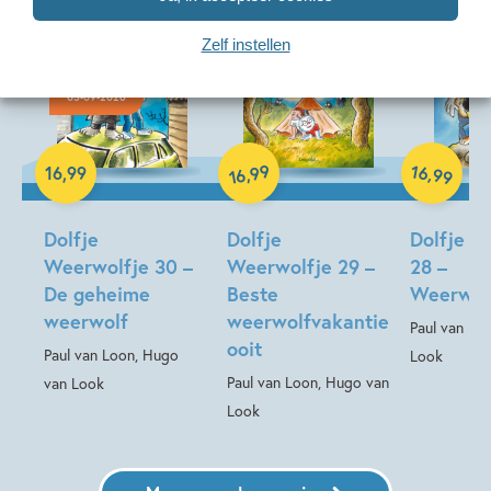
Zelf instellen
Deel 30
Deel 29
03-09-2026
99
16
,
Hardcover
,
16
,
99
99
16
Hardcover
Hardcover
Dolfje
Dolfje
Dolfje W
Weerwolfje 30 –
Weerwolfje 29 –
28 –
De geheime
Beste
Weerwol
weerwolf
weerwolfvakantie
Paul van Lo
ooit
Paul van Loon, Hugo
Look
Paul van Loon, Hugo van
van Look
Look