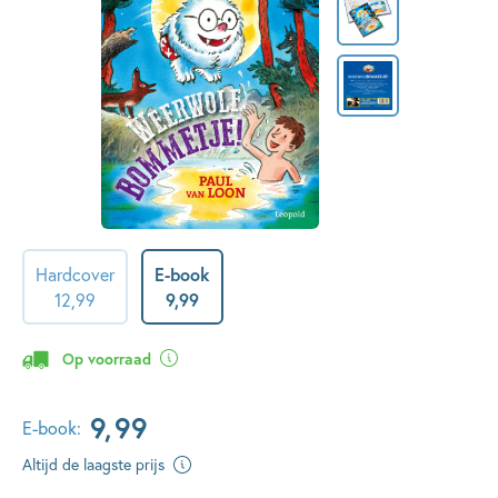
Hardcover
E-book
12
,
99
9
,
99
Op voorraad
9
,
99
E-book:
Altijd de laagste prijs