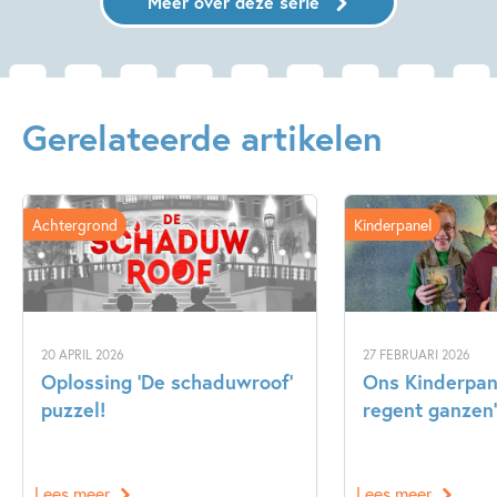
Meer over deze serie
Gerelateerde artikelen
Achtergrond
Kinderpanel
20 APRIL 2026
27 FEBRUARI 2026
Oplossing ‘De schaduwroof’
Ons Kinderpane
puzzel!
regent ganzen’
Lees meer
Lees meer